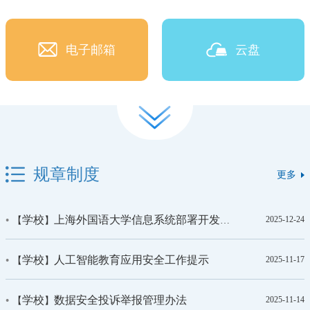
电子邮箱
云盘
一卡通
网上办事大厅
规章制度
更多
一网通办
正版软件
学校
上海外国语大学信息系统部署开发技术规范（2025年修订）
2025-12-24
【
】
学校
人工智能教育应用安全工作提示
2025-11-17
【
】
影像上外
教学资源入口
学校
数据安全投诉举报管理办法
2025-11-14
【
】