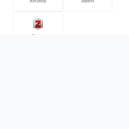
Recordly
Jamovi
Zotero