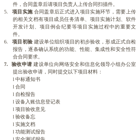
件，合同盖章后请项目负责人上传合同扫描件。
5.
项目实施
合同盖章后正式进入项目实施环节，需要上传
的相关文档有项目成员任务清单、项目实施计划、软件
开发计划、项目例会纪要等项目实施过程中的重要文
件。
6.
项目初验
建设单位组织项目的初步验收，形成正式自检
报告，逐条确认系统的功能、性能、集成性和安全性符
合合同要求。
7.
验收申请
建设单位向网络安全和信息化领导小组办公室
提出验收申请，同时提交以下项目材料：
l
中标通知书
l
合同
l
自检报告
l
设备入账信息登记表
l
项目验收意见
l
验收备忘
l
实施文档
l
功能测试报告
l
安全测试报告